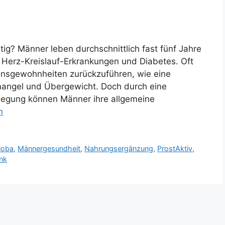
tig? Männer leben durchschnittlich fast fünf Jahre
r Herz-Kreislauf-Erkrankungen und Diabetes. Oft
nsgewohnheiten zurückzuführen, wie eine
ngel und Übergewicht. Doch durch eine
egung können Männer ihre allgemeine
n
loba
,
Männergesundheit
,
Nahrungsergänzung
,
ProstAktiv
,
nk