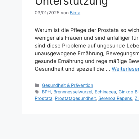
Unterstützung
03/01/2025
von
Biota
Warum ist die Pflege der Prostata so wich
weniger als Frauen und sind anfälliger fü
sind diese Probleme auf ungesunde Lebe
unausgewogene Ernährung, Bewegungsma
gesunde Ernährung und regelmäßige Bew
Gesundheit und speziell die …
Weiterlese
Kategorien
Gesundheit & Prävention
Schlagwörter
BPH
,
Brennnesselwurzel
,
Echinacea
,
Ginkgo Bi
Prostata
,
Prostata­gesundheit
,
Serenoa Repens
,
Zi