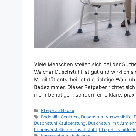
Viele Menschen stellen sich bei der Such
Welcher Duschstuhl ist gut und wirklich s
Mobilität entscheidet die richtige Wahl ü
Badezimmer. Dieser Ratgeber richtet sich
mehr benötigen, sondern eine klare, pra
Kategorien
Pflege zu Hause
Schlagwörter
Badehilfe Senioren
,
Duschstuhl Auswahlhilfe
,
Duschstuhl Kaufberatung
,
Duschstuhl mit Armleh
höhenverstellbarer Duschstuhl
,
Pflegehilfsmittel 
Kommentar hinterlassen